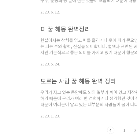
구두, 운동화 등 발에 신은 것들이 포함되기 때문에 내용
를 보호하거나 의지하는 사람을 의미합니다. 오늘은 다양한
2023. 6. 12.
알아보겠습니다. 신발 꿈 좋은 경우 1. 신발을 얻는 꿈 
신발을 선물 받거나 새 신발을 사는 꿈은 고귀한 사람의
겠다는 것을 의미합니다. 2. 신발을 보고 있는 꿈 신발
피 꿈 해몽 완벽정리
은 현재 독신인 사람들을 위한 것이며,..
현실에서는 상처를 입고 피를 흘리거나 옷에 피가 묻으
는 피는 부와 활력, 진실을 의미합니다. 혈액과 관련된 
지만 기본적으로 좋은 의미를 가지고 있기 때문에 행운의
는 다양한 피 꿈 해몽에 대해 배워보겠습니다. 피 꿈 좋은
2023. 5. 24.
나 피로가 쌓이면 코피가 나오기 때문에 나쁜 것으로 
행운의 크기가 커진다는 의미로 생각할 수 있습니다. *
는 꿈은 시험에 합격하거나 취업, 승진을 의미하는 꿈으
모르는 사람 꿈 해몽 완벽 정리
문에 만족스러운 결과를 얻게 된다고 해석이 가능..
우리가 자고 있는 동안에도 뇌의 일부가 깨어 있고 저장
하기 때문에 우리가 여러 번 경험하거나 생각했던 것이 
때문에 여러분이 알고 있는 대부분의 사람들이 꿈에 나타
지 못하거나 그것이 무엇을 의미하는지 모르고 궁금해하
2023. 1. 23.
르는 사람이 꿈에 나오는 경우에 대해 알아보겠습니다. 
데이트하는 꿈 지금 누군가를 만난다면 미안하거나 가까
으로 외로운 상황을 반영하지만 새로운 관계가 나타나거
1
2
는 사람과 차 타는 꿈 꿈에서 차는 사업, 집, 조직을 상징하