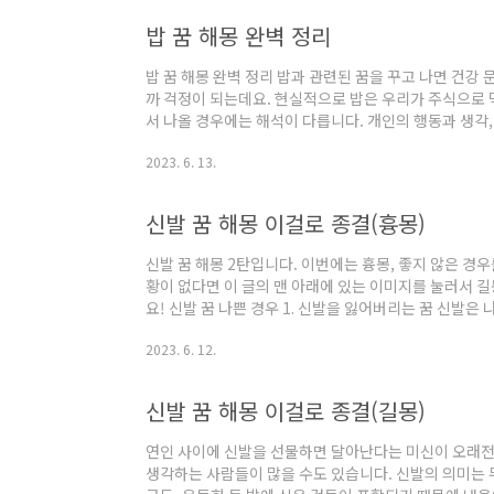
똥은 내면적으로 수치심의 요소를 상징할 수 있고, 자신
밥 꿈 해몽 완벽 정리
을 떠올릴 수 있습니다. *정서적 해방 반..
밥 꿈 해몽 완벽 정리 밥과 관련된 꿈을 꾸고 나면 건강 
까 걱정이 되는데요. 현실적으로 밥은 우리가 주식으로 
서 나올 경우에는 해석이 다릅니다. 개인의 행동과 생각
찌개와 반찬은 일에 부수적인 것으로 해석할 수 있습니다
2023. 6. 13.
라지는 밥 꿈에 대해 알아보겠습니다. 밥 꿈 좋은 경우 *
이 나지 않지만, 제가 먹는다면 프로젝트의 중심이 되거
유로운 삶을 살 것입니다. (맛이 없거나 부족하다고 느끼
신발 꿈 해몽 이걸로 종결(흉몽)
는 꿈 고기는 부와 성욕을 상징..
신발 꿈 해몽 2탄입니다. 이번에는 흉몽, 좋지 않은 경우
황이 없다면 이 글의 맨 아래에 있는 이미지를 눌러서 
요! 신발 꿈 나쁜 경우 1. 신발을 잃어버리는 꿈 신발
기 때문에 꿈에서 신발을 잃어버리면 재물뿐만 아니라 평
2023. 6. 12.
음도 암시합니다. 2. 신발 한 짝만 잃어버리는 꿈 한 켤
잃어버리는 꿈처럼 소중한 사람과 결혼을 준비하고 있
을 수도 있습니다. 3. 신발을 잃어버려 당황하는 꿈 신
신발 꿈 해몽 이걸로 종결(길몽)
그리 수익성도 없고 영양가도 없는 ..
연인 사이에 신발을 선물하면 달아난다는 미신이 오래전
생각하는 사람들이 많을 수도 있습니다. 신발의 의미는 