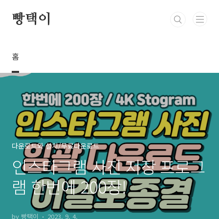
본문 바로가기
빵택이
홈
다운로드와 설치/무료다운로드
인스타그램 사진 저장 프로그
램 한번에 200장!
by 빵택이
2023. 9. 4.