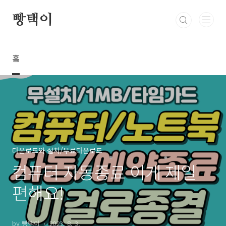
본문 바로가기
빵택이
홈
다운로드와 설치/무료다운로드
컴퓨터 자동종료 이게 제일
편해요!
by 빵택이
2023. 8. 3.