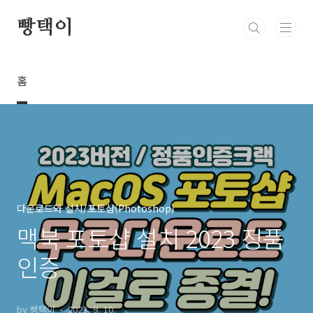
본문 바로가기
빵택이
홈
다운로드와 설치/포토샵(Photoshop)
맥북 포토샵 설치 2023 정품
인증
by 빵택이
2023. 9. 10.