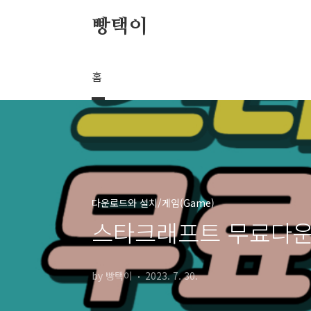
본문 바로가기
빵택이
홈
다운로드와 설치/게임(Game)
스타크래프트 무료다운
by 빵택이
2023. 7. 30.