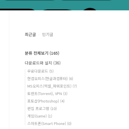
최근글
인기글
분류 전체보기
(165)
다운로드와 설치
(36)
무료다운로드
(5)
한컴오피스(한글과컴퓨터)
(6)
MS오피스(엑셀_파워포인트)
(7)
토렌트(Torrent), VPN
(3)
포토샵(Photoshop)
(4)
편집 프로그램
(10)
게임(Game)
(1)
스마트폰(Smart Phone)
(0)