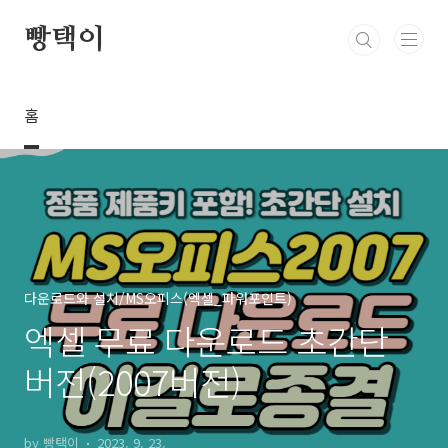
본문 바로가기
빵택이
홈
다운로드와 설치/MS오피스(엑셀_파워포인트)
엑셀 무료 다운로드 초간단
버전(2007버전)
by 빵택이
2023. 9. 23.