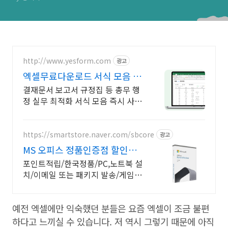
http://www.yesform.com
광고
엑셀무료다운로드 서식 모음 문
서 자동 편집
결재문서 보고서 규정집 등 총무 행
정 실무 최적화 서식 모음 즉시 사용
가능한 총무행정 서식
https://smartstore.naver.com/sbcore
광고
MS 오피스 정품인증점 할인적
립을 확인하세요!
포인트적립/한국정품/PC,노트북 설
치/이메일 또는 패키지 발송/게임용
주변기기 키보드,마우스 세트 및 스
피커,모니터 등/지데빌 정품 인증점
예전 엑셀에만 익숙했던 분들은 요즘 엑셀이 조금 불편
하다고 느끼실 수 있습니다. 저 역시 그렇기 때문에 아직