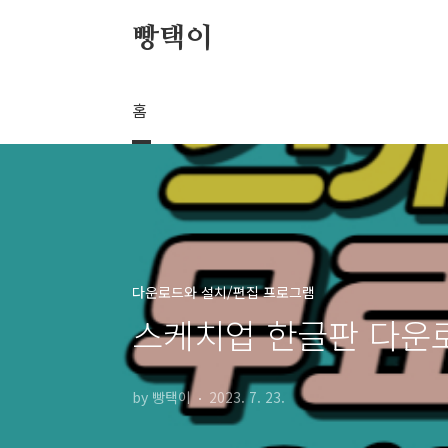
본문 바로가기
빵택이
홈
다운로드와 설치/편집 프로그램
스케치업 한글판 다운로
by 빵택이
2023. 7. 23.