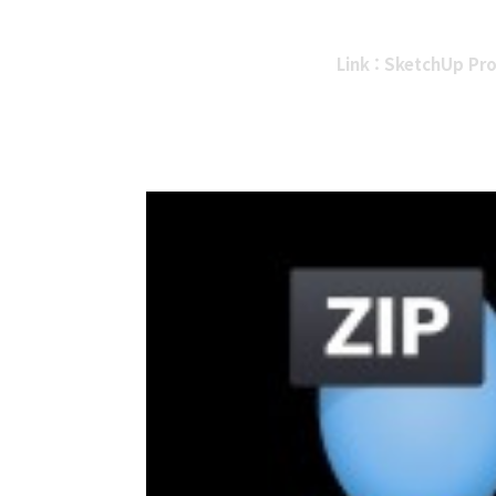
Link : SketchUp Pro