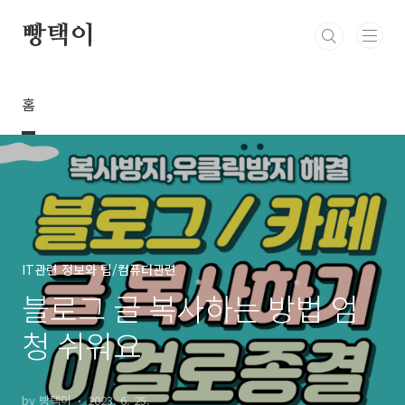
본문 바로가기
빵택이
홈
IT관련 정보와 팁/컴퓨터관련
블로그 글 복사하는 방법 엄
청 쉬워요
by 빵택이
2023. 6. 25.