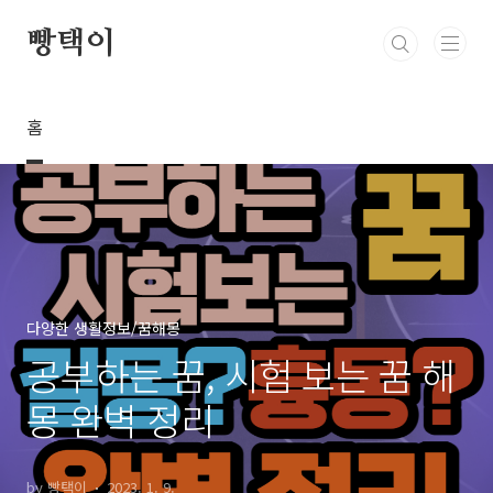
본문 바로가기
빵택이
홈
다양한 생활정보/꿈해몽
공부하는 꿈, 시험 보는 꿈 해
몽 완벽 정리
by 빵택이
2023. 1. 9.