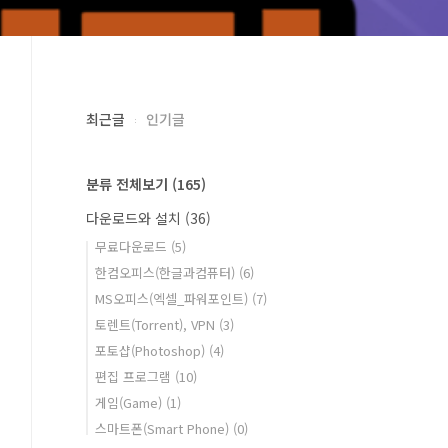
최근글
인기글
분류 전체보기
(165)
다운로드와 설치
(36)
무료다운로드
(5)
한컴오피스(한글과컴퓨터)
(6)
MS오피스(엑셀_파워포인트)
(7)
토렌트(Torrent), VPN
(3)
포토샵(Photoshop)
(4)
편집 프로그램
(10)
게임(Game)
(1)
스마트폰(Smart Phone)
(0)