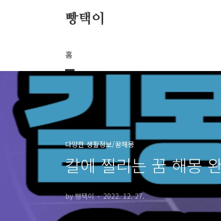
본문 바로가기
빵택이
홈
다양한 생활정보/꿈해몽
칼에 찔리는 꿈 해몽 
by 빵택이
2022. 12. 27.